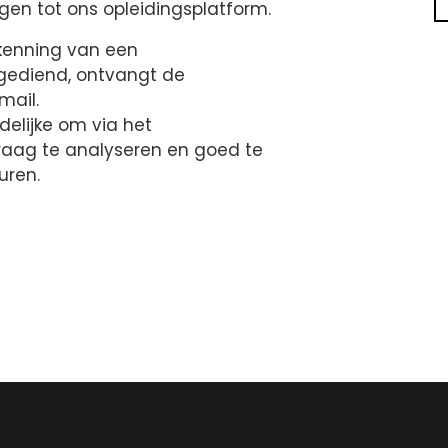
jgen tot ons opleidingsplatform.
kenning van een
ngediend, ontvangt de
mail.
elijke om via het
raag te analyseren en goed te
uren.